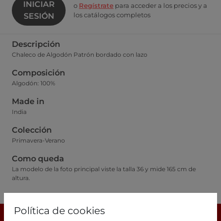
INICIAR
o
Regístrate
para acceder a los precios y a
los catálogos completos
SESIÓN
Descripción
Chaleco de Algodón Patrón bordado con lazo
Composición
Algodón: 100%
Made in
India
Colección
Primavera-Verano
Como queda
La modelo de la foto principal viste la talla 36 y mide 165 cm de
altura.
Guía de tallas
Política de cookies