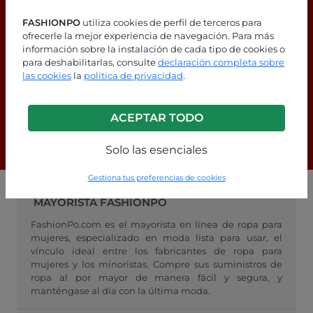
FASHIONPO
utiliza cookies de perfil de terceros para
ofrecerle la mejor experiencia de navegación. Para más
información sobre la instalación de cada tipo de cookies o
¿Estás buscando respuestas?
para deshabilitarlas, consulte
declaración completa sobre
las cookies
la
política de privacidad
.
¡Consulta nuestra página de
preguntas frecuentes!
ACEPTAR TODO
F.A.Q.
Solo las esenciales
Gestiona tus preferencias de cookies
MAYORISTA FASHIONPO
FashionPo.com es el mayorista en línea de ropa para
mujeres, especializado en moda lista para usar, el
vínculo ideal entre los fabricantes de ropa para
mujeres y los minoristas. Compre sus suministros de
ropa al por mayor de manera fácil y segura, y
manténgase al día con la última moda.