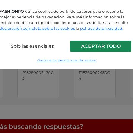
FASHIONPO
utiliza cookies de perfil de terceros para ofrecerle la
mejor experiencia de navegación. Para más información sobre la
instalación de cada tipo de cookies o para deshabilitarlas, consulte
declaración completa sobre las cookies
la
política de privacidad
.
Solo las esenciales
ACEPTAR TODO
Gestiona tus preferencias de cookies
Azul cielo
Bígaro
P18260002430C
P18260002430C
3
4
ás buscando respuestas?