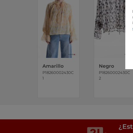
Amarillo
Negro
P18260002430C
P18260002430C
1
2
¿Est