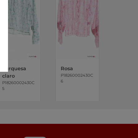
Turquesa
Rosa
P18260002430C
claro
6
P18260002430C
5