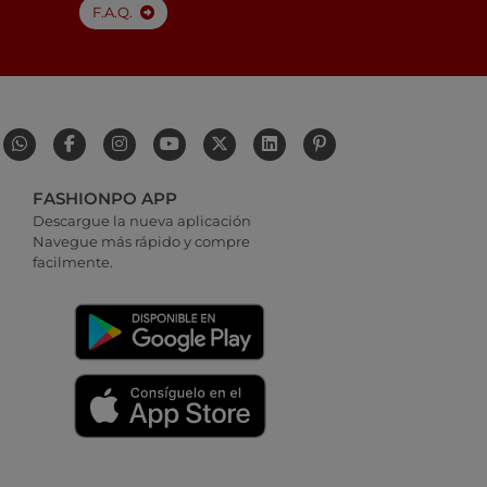
F.A.Q.
FASHIONPO APP
Descargue la nueva aplicación
Navegue más rápido y compre
facilmente.