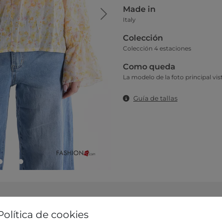
Made in
Italy
Colección
Colección 4 estaciones
Como queda
La modelo de la foto principal vist
Guía de tallas
Política de cookies