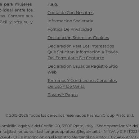
a para mujeres,
F.a.q.
 ideal entre los
Contacte Con Nosotros
tas. Compre sus
Informacion Societaria
cil y segura, y
Política De Privacidad
Declaración Sobre Las Cookies
Declaración Para Los Interesados
Que Solicitan Información A Través
Del Formulario De Contacto
Declaración Usuarios Registro Sitio
Web
Términos Y Condiciones Generales
De Uso Y De Venta
Envíos Y Pagos
© 2015-2026 Todos los derechos reservados Fashion Group Prato S.r.l.
omicilio legal: Via dei Confini 20, 59100 Prato, Italy - Sede operativa: Via dei
 info@fashionpo.es - fashiongrouppratosrl@legalmail.it - Nº IVA y CIF IT02
61 - CIF e inscripción en el Registro Mercantil de Prato: IT02346630979 -