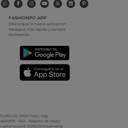
FASHIONPO APP
Descargue la nueva aplicación
Navegue más rápido y compre
facilmente.
 Confini 20, 59100 Prato, Italy
346630979 - REA - Registro de Dados
 capital social € 10000,00 totalmente