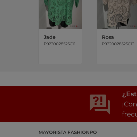
Jade
Rosa
P9220028525C11
P9220028525C12
¿Est
¡Con
frec
MAYORISTA FASHIONPO