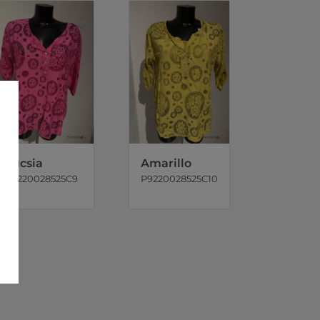
Fucsia
Amarillo
P9220028525C9
P9220028525C10