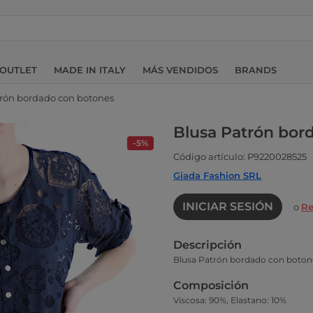
OUTLET
MADE IN ITALY
MÁS VENDIDOS
BRANDS
trón bordado con botones
Blusa Patrón bor
-5%
Código artículo: P9220028525
Giada Fashion SRL
INICIAR SESIÓN
o
Re
Descripción
Blusa Patrón bordado con boton
Composición
Viscosa: 90%, Elastano: 10%