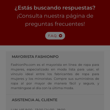
¿Estás buscando respuestas?
¡Consulta nuestra página de
preguntas frecuentes!
F.A.Q.
MAYORISTA FASHIONPO
FashionPo.com es el mayorista en línea de ropa para
mujeres, especializado en moda lista para usar, el
vínculo ideal entre los fabricantes de ropa para
mujeres y los minoristas. Compre sus suministros de
ropa al por mayor de manera fácil y segura, y
manténgase al día con la última moda.
ASISTENCIA AL CLIENTE
LUN-VIE 9:00 - 13:00 / 14:00 - 18:00