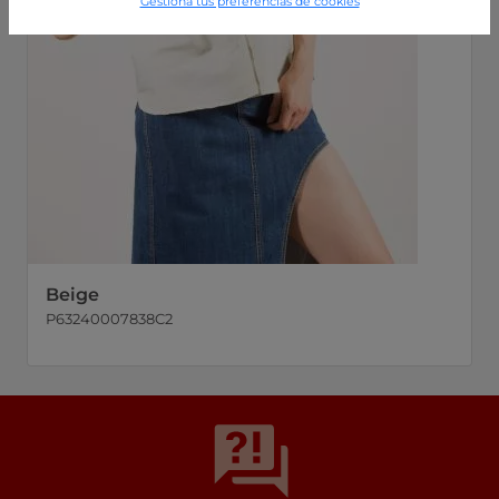
Gestiona tus preferencias de cookies
Beige
P63240007838C2