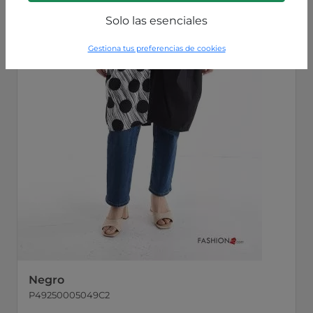
Solo las esenciales
Gestiona tus preferencias de cookies
Negro
P49250005049C2