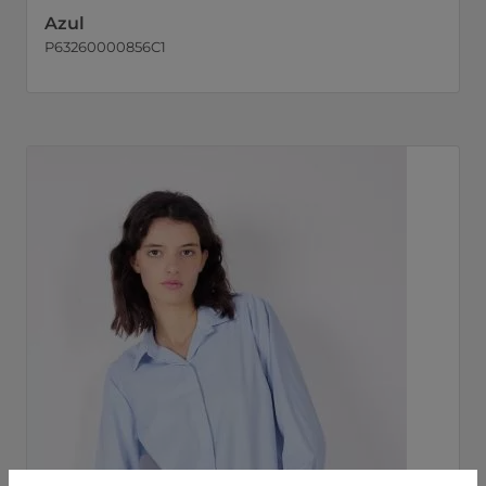
Azul
P63260000856C1