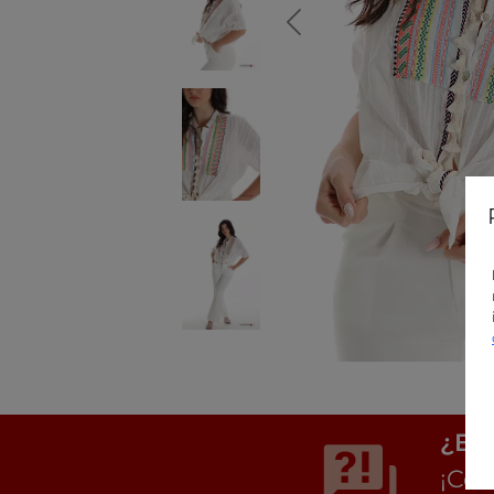
¿Est
¡Con