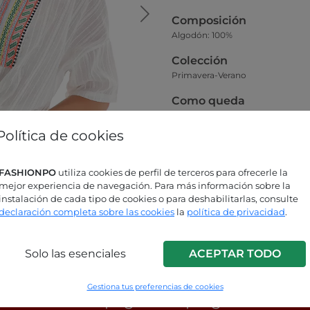
Composición
Algodón: 100%
Colección
Primavera-Verano
Como queda
La modelo de la foto principal vist
Política de cookies
Guía de tallas
FASHIONPO
utiliza cookies de perfil de terceros para ofrecerle la
mejor experiencia de navegación. Para más información sobre la
instalación de cada tipo de cookies o para deshabilitarlas, consulte
declaración completa sobre las cookies
la
política de privacidad
.
Solo las esenciales
ACEPTAR TODO
ás buscando respuestas?
Gestiona tus preferencias de cookies
sulta nuestra página de preguntas