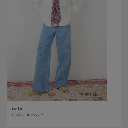
nata
P63260002335C3