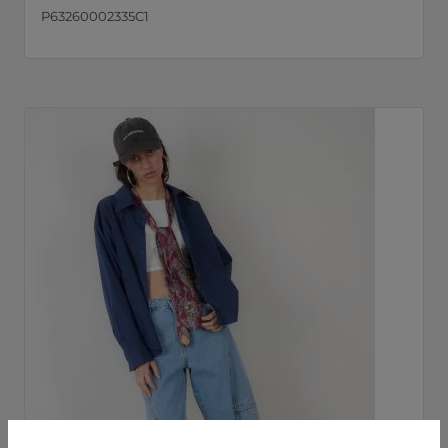
P63260002335C1