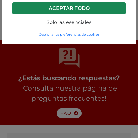
ACEPTAR TODO
Blanco
P63260004799C2
Solo las esenciales
Gestiona tus preferencias de cookies
¿Estás buscando respuestas?
¡Consulta nuestra página de
preguntas frecuentes!
F.A.Q.