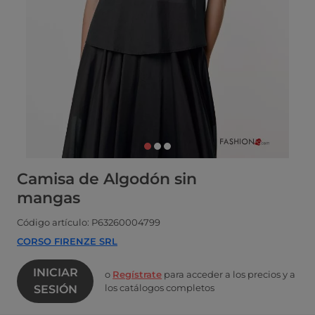
Camisa de Algodón sin
mangas
Código artículo: P63260004799
CORSO FIRENZE SRL
INICIAR
o
Regístrate
para acceder a los precios y a
los catálogos completos
SESIÓN