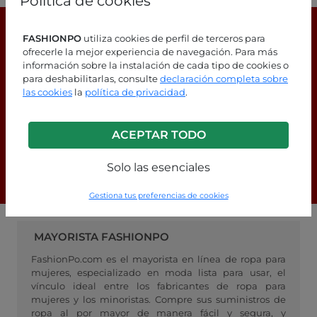
Política de cookies
Guía de tallas
FASHIONPO
utiliza cookies de perfil de terceros para
ofrecerle la mejor experiencia de navegación. Para más
información sobre la instalación de cada tipo de cookies o
para deshabilitarlas, consulte
declaración completa sobre
¿Estás buscando respuestas?
las cookies
la
política de privacidad
.
¡Consulta nuestra página de
ACEPTAR TODO
preguntas frecuentes!
Solo las esenciales
F.A.Q.
Gestiona tus preferencias de cookies
MAYORISTA FASHIONPO
FashionPo.com es el mayorista en línea de ropa para
mujeres, especializado en moda lista para usar, el
vínculo ideal entre los fabricantes de ropa para
mujeres y los minoristas. Compre sus suministros de
ropa al por mayor de manera fácil y segura, y