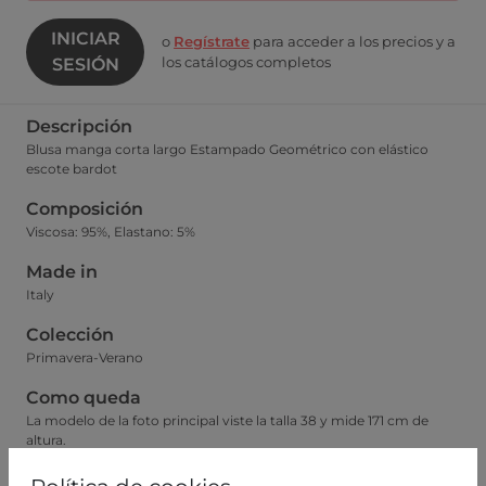
INICIAR
o
Regístrate
para acceder a los precios y a
los catálogos completos
SESIÓN
Descripción
Blusa manga corta largo Estampado Geométrico con elástico
escote bardot
Composición
Viscosa: 95%, Elastano: 5%
Made in
Italy
Colección
Primavera-Verano
Como queda
La modelo de la foto principal viste la talla 38 y mide 171 cm de
altura.