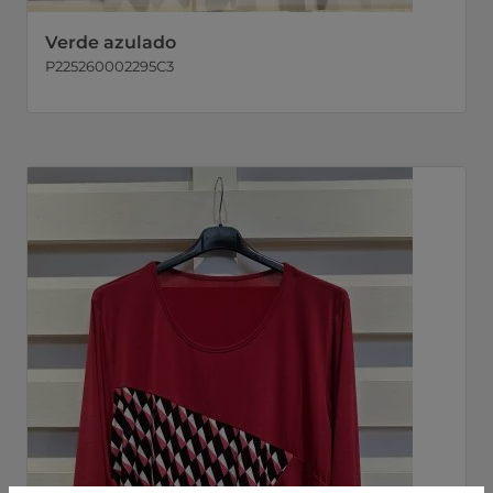
Verde azulado
P225260002295C3