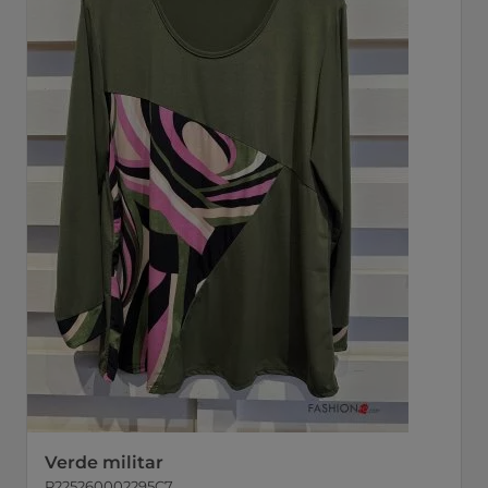
Verde militar
P225260002295C7