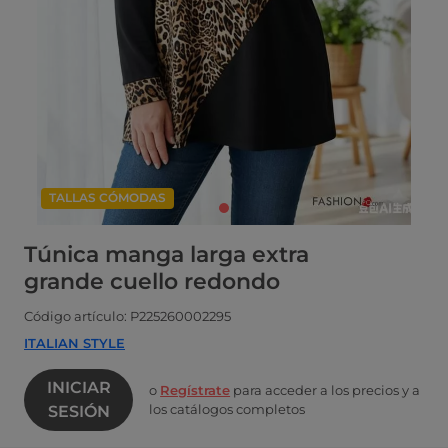
TALLAS CÓMODAS
Túnica manga larga extra
grande cuello redondo
Código artículo: P225260002295
ITALIAN STYLE
INICIAR
o
Regístrate
para acceder a los precios y a
los catálogos completos
SESIÓN