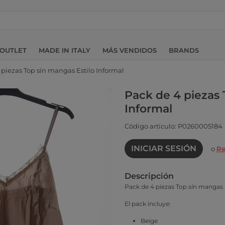
OUTLET
MADE IN ITALY
MÁS VENDIDOS
BRANDS
 piezas Top sín mangas Estilo Informal
Pack de 4 piezas 
Informal
Código artículo: P0260005184
INICIAR SESIÓN
o
Re
Descripción
Pack de 4 piezas Top sín mangas 
El pack incluye:
Beige