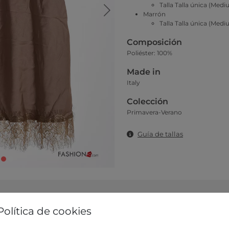
Talla Talla única (Medi
Marrón
Talla Talla única (Medi
Composición
Poliéster: 100%
Made in
Italy
Colección
Primavera-Verano
Guía de tallas
Política de cookies