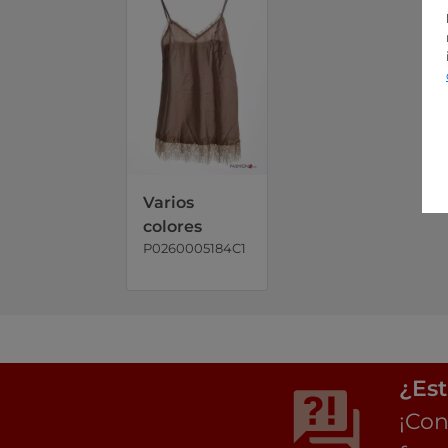
Varios
colores
P0260005184C1
¿Est
¡Con