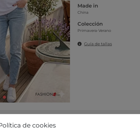
Made in
China
Colección
Primavera-Verano
Guía de tallas
Política de cookies