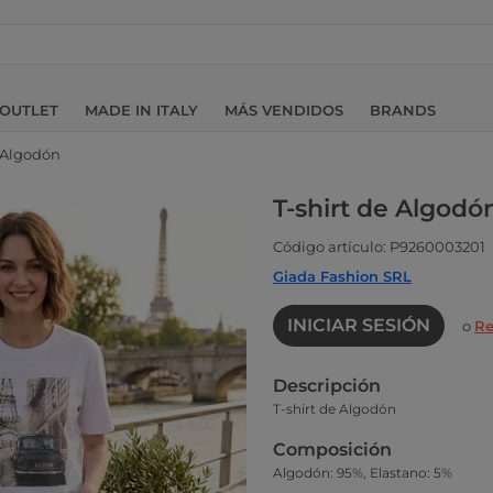
OUTLET
MADE IN ITALY
MÁS VENDIDOS
BRANDS
e Algodón
T-shirt de Algodó
Código artículo: P9260003201
Giada Fashion SRL
INICIAR SESIÓN
o
Re
Descripción
T-shirt de Algodón
Composición
Algodón: 95%, Elastano: 5%