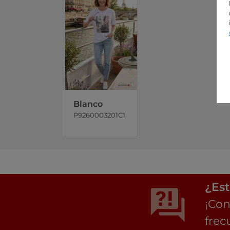
Blanco
P9260003201C1
¿Est
¡Con
frec