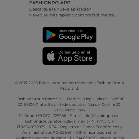
FASHIONPO APP
Descargue la nueva aplicación
Navegue más rápido y compre facilmente.
© 2015-2026 Todos los derechos reservados Fashion Group
Prato S.r.l.
Fashion Group Prato S.r.l. - Domicilio legal: Via dei Confini
20, 59100 Prato, Italy - Sede operativa: Via dei Confini 20,
59100 Prato, Italy
Teléfono +39 0574 729286 - E-mail. info@fashionpo.es -
fashiongrouppratosrl@legalmail.it - Nº IVA y CIF
IT02346630979 - REA - Registro de Dados Económicos y
Administrativos PO-526461 - CIF e inscripción en el
Registro Mercantil de Prato: IT02346630979 - capital social