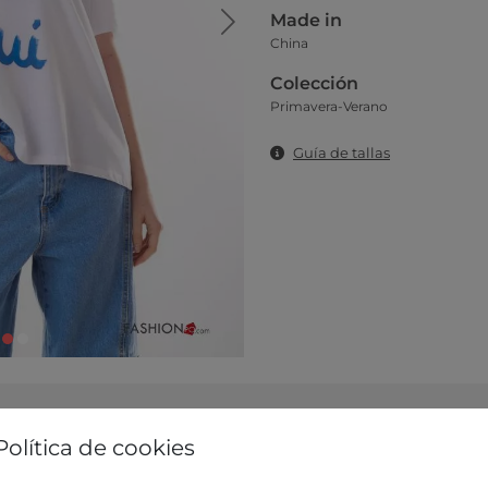
Made in
China
Colección
Primavera-Verano
Guía de tallas
Política de cookies