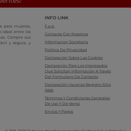
uentes!
INFO LINK
a para mujeres,
F.a.q.
 ideal entre los
Contacte Con Nosotros
tas. Compre sus
Informacion Societaria
cil y segura, y
Política De Privacidad
Declaración Sobre Las Cookies
Declaración Para Los Interesados
Que Solicitan Información A Través
Del Formulario De Contacto
Declaración Usuarios Registro Sitio
Web
Términos Y Condiciones Generales
De Uso Y De Venta
Envíos Y Pagos
© 2015-2026 Todos los derechos reservados Fashion Group Prato S.r.l.