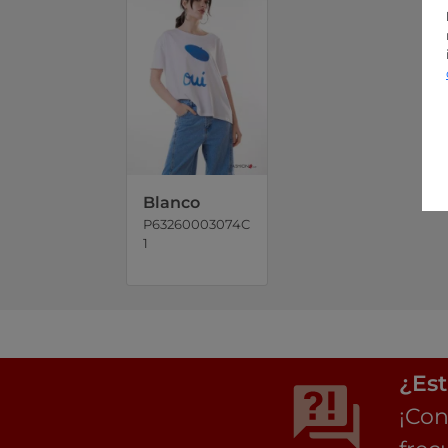
Blanco
P63260003074C
1
¿Est
¡Con