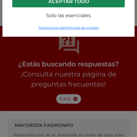
ACEPTAR TODO
P63260003681C1
Solo las esenciales
Gestiona tus preferencias de cookies
¿Estás buscando respuestas?
¡Consulta nuestra página de
preguntas frecuentes!
F.A.Q.
MAYORISTA FASHIONPO
FashionPo.com es el mayorista en línea de ropa para