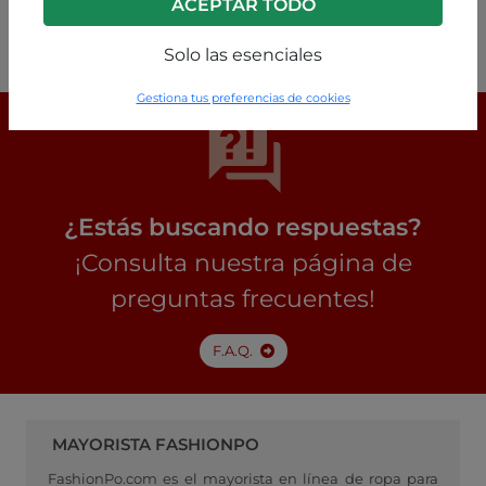
ACEPTAR TODO
P63260004452C1
Solo las esenciales
Gestiona tus preferencias de cookies
¿Estás buscando respuestas?
¡Consulta nuestra página de
preguntas frecuentes!
F.A.Q.
MAYORISTA FASHIONPO
FashionPo.com es el mayorista en línea de ropa para