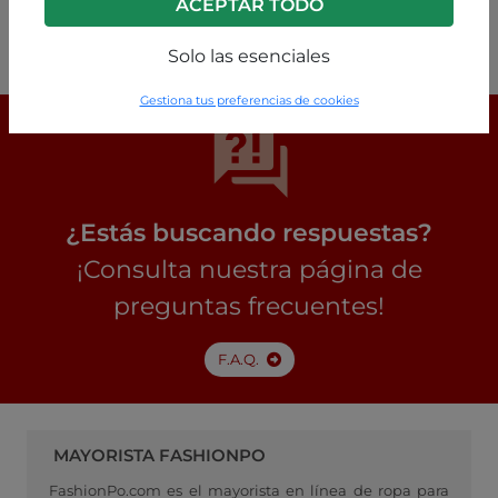
ACEPTAR TODO
P168250012940C1
Solo las esenciales
Gestiona tus preferencias de cookies
¿Estás buscando respuestas?
¡Consulta nuestra página de
preguntas frecuentes!
F.A.Q.
MAYORISTA FASHIONPO
FashionPo.com es el mayorista en línea de ropa para