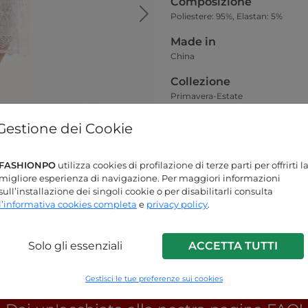
Composizione
Poliestere: 95%, Elastan: 5%
Made in
China
Collezione
Primavera-Estate
Vestibilità
Gestione dei Cookie
La modella nella foto principale ve
FASHIONPO
utilizza cookies di profilazione di terze parti per offrirti l
Guida alle taglie
migliore esperienza di navigazione. Per maggiori informazioni
sull’installazione dei singoli cookie o per disabilitarli consulta
l’informativa cookies completa
e
privacy policy
.
Solo gli essenziali
ACCETTA TUTTI
Gestisci le tue preferenze sui cookies
Stai cercando delle risposte?