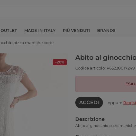
OUTLET
MADE IN ITALY
PIÙ VENDUTI
BRANDS
nocchio pizzo maniche corte
Abito al ginocchi
-20%
Codice articolo: P65230017249
ESAU
ACCEDI
oppure
Regist
Descrizione
Abito al ginocchio pizzo maniche