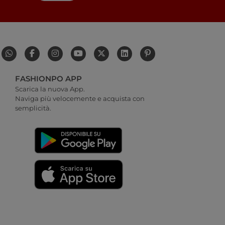
FASHIONPO APP
Scarica la nuova App.
Naviga più velocemente e acquista con
semplicità.