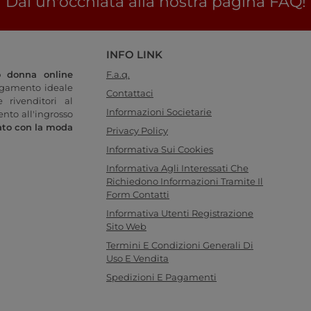
Dai un'occhiata alla nostra pagina FAQ!
INFO LINK
o donna online
F.a.q.
legamento ideale
Contattaci
 rivenditori al
Informazioni Societarie
ento all'ingrosso
ato con la moda
Privacy Policy
Informativa Sui Cookies
Informativa Agli Interessati Che
Richiedono Informazioni Tramite Il
Form Contatti
Informativa Utenti Registrazione
Sito Web
Termini E Condizioni Generali Di
Uso E Vendita
Spedizioni E Pagamenti