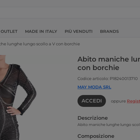
OUTLET
MADE IN ITALY
PIÙ VENDUTI
BRANDS
he lunghe lungo scollo a V con borchie
Abito maniche lun
con borchie
Codice articolo: P18240013710
MAY MODA SRL
ACCEDI
oppure
Regist
Descrizione
Abito maniche lunghe lungo scoll
Composizione