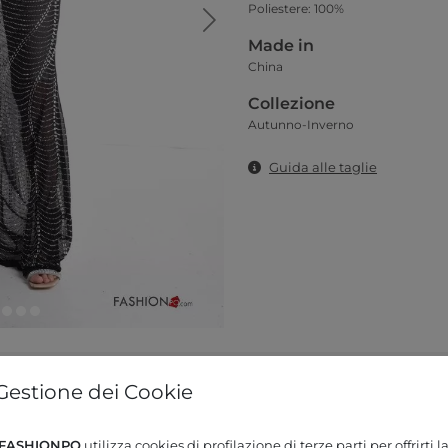
Poliestere: 100%
Made in
China
Collezione
Autunno-Inverno
Guida alle taglie
Gestione dei Cookie
FASHIONPO
utilizza cookies di profilazione di terze parti per offrirti l