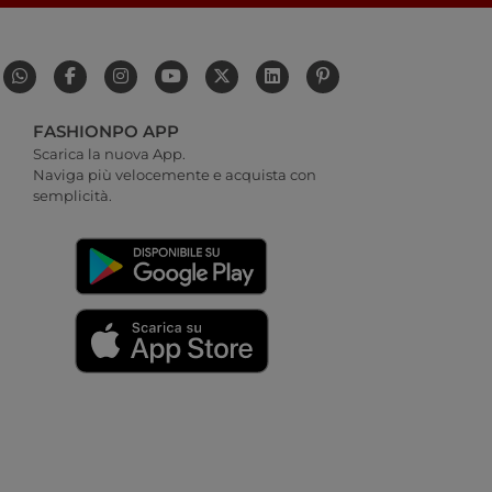
FASHIONPO APP
Scarica la nuova App.
Naviga più velocemente e acquista con
semplicità.