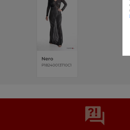
Nero
P18240013710C1