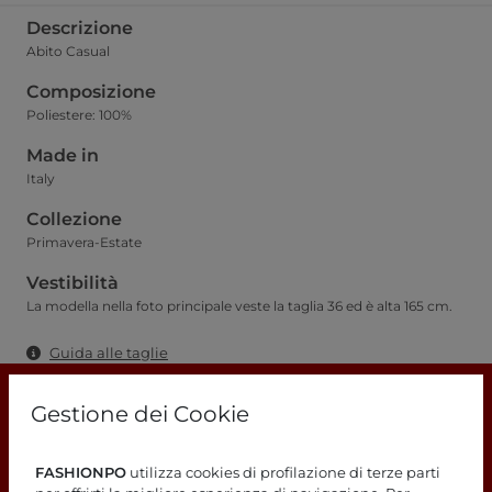
Descrizione
Abito Casual
Composizione
Poliestere: 100%
Made in
Italy
Collezione
Primavera-Estate
Vestibilità
La modella nella foto principale veste la taglia 36 ed è alta 165 cm.
Guida alle taglie
Gestione dei Cookie
FASHIONPO
utilizza cookies di profilazione di terze parti