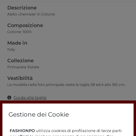
Descrizione
Abito chemisier in Cotone
Composizione
Cotone: 100%
Made in
Italy
Collezione
Primavera-Estate
Vestibilità
La modella nella foto principale veste la taglia 38 ed è alta 160 cm.
Guida alle taglie
Gestione dei Cookie
FASHIONPO
utilizza cookies di profilazione di terze parti