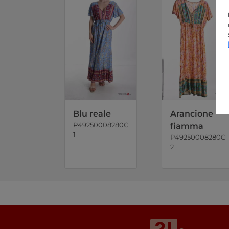
Blu reale
Arancione
P49250008280C
fiamma
1
P49250008280C
2