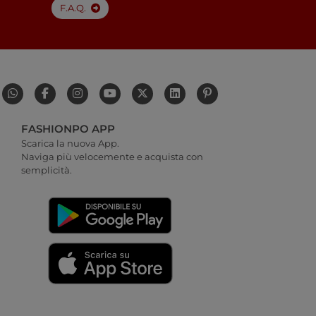
F.A.Q.
FASHIONPO APP
Scarica la nuova App.
Naviga più velocemente e acquista con
semplicità.