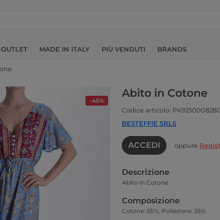
OUTLET
MADE IN ITALY
PIÙ VENDUTI
BRANDS
tone
Abito in Cotone
-45%
Codice articolo: P4925000828
BESTEFFIE SRLS
ACCEDI
oppure
Regist
Descrizione
Abito in Cotone
Composizione
Cotone: 65%, Poliestere: 35%