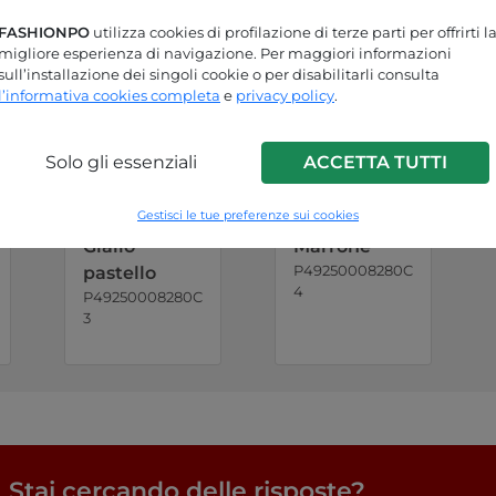
FASHIONPO
utilizza cookies di profilazione di terze parti per offrirti l
migliore esperienza di navigazione. Per maggiori informazioni
sull’installazione dei singoli cookie o per disabilitarli consulta
l’informativa cookies completa
e
privacy policy
.
Solo gli essenziali
ACCETTA TUTTI
Gestisci le tue preferenze sui cookies
Giallo
Marrone
P49250008280C
pastello
4
P49250008280C
3
Stai cercando delle risposte?