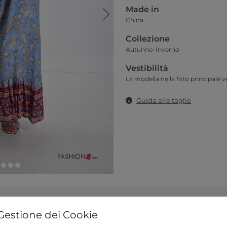
Made in
China
Collezione
Autunno-Inverno
Vestibilità
La modella nella foto principale ve
Guida alle taglie
Gestione dei Cookie