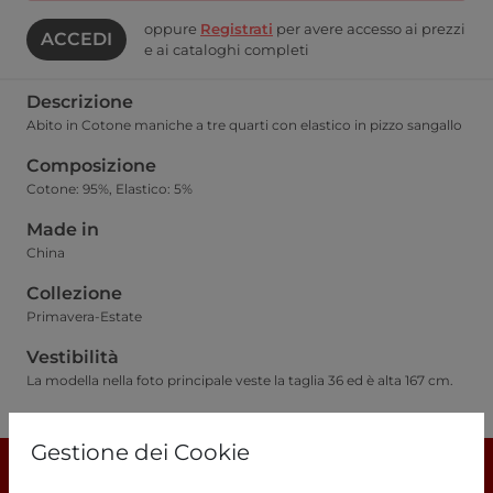
oppure
Registrati
per avere accesso ai prezzi
ACCEDI
e ai cataloghi completi
Descrizione
Abito in Cotone maniche a tre quarti con elastico in pizzo sangallo
Composizione
Cotone: 95%, Elastico: 5%
Made in
China
Collezione
Primavera-Estate
Vestibilità
La modella nella foto principale veste la taglia 36 ed è alta 167 cm.
Guida alle taglie
Gestione dei Cookie