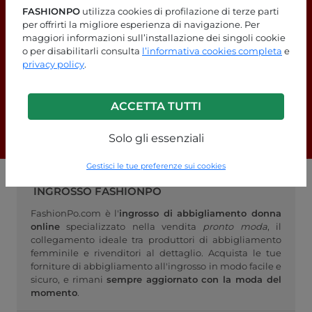
FASHIONPO
utilizza cookies di profilazione di terze parti
per offrirti la migliore esperienza di navigazione. Per
maggiori informazioni sull’installazione dei singoli cookie
Stai cercando delle risposte?
o per disabilitarli consulta
l’informativa cookies completa
e
privacy policy
.
Dai un'occhiata alla nostra pagina
FAQ!
ACCETTA TUTTI
F.A.Q.
Solo gli essenziali
Gestisci le tue preferenze sui cookies
INGROSSO FASHIONPO
FashionPo.com è l'
ingrosso di abbigliamento donna
online
specializzato nella vendita
pronto moda
, il
collegamento ideale tra produttori di abbigliamento
femminile e rivenditori al dettaglio. Acquista le tue
forniture di abbigliamento all'ingrosso in modo facile e
sicuro, e rimani
sempre aggiornato con la moda del
momento
.