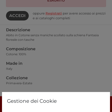
ESAURITO
oppure
Registrati
per avere accesso ai prezzi
ACCEDI
e ai cataloghi completi
Descrizione
Abito in Cotone senza maniche scollato sulla schiena Fantasia
floreale con tasche
Composizione
Cotone: 100%
Made in
Italy
Collezione
Primavera-Estate
Guida alle taglie
Gestione dei Cookie