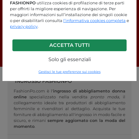
FASHIONPO
utilizza cookies di profilazione di terze parti
per offrirti la migliore esperienza di navigazione. Per
maggiori informazioni sull’installazione dei singoli cookie
Stai cercando delle risposte?
o per disabilitarli consulta
l’informativa cookies completa
e
privacy policy
.
Dai un'occhiata alla nostra pagina
FAQ!
ACCETTA TUTTI
F.A.Q.
Solo gli essenziali
Gestisci le tue preferenze sui cookies
INGROSSO FASHIONPO
FashionPo.com è l'
ingrosso di abbigliamento donna
online
specializzato nella vendita
pronto moda
, il
collegamento ideale tra produttori di abbigliamento
femminile e rivenditori al dettaglio. Acquista le tue
forniture di abbigliamento all'ingrosso in modo facile e
sicuro, e rimani
sempre aggiornato con la moda del
momento
.