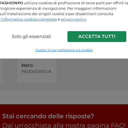
FASHIONPO
utilizza cookies di profilazione di terze parti per offrirti l
migliore esperienza di navigazione. Per maggiori informazioni
sull’installazione dei singoli cookie o per disabilitarli consulta
l’informativa cookies completa
e
privacy policy
.
Solo gli essenziali
ACCETTA TUTTI
Gestisci le tue preferenze sui cookies
Nero
P9220032937C8
Stai cercando delle risposte?
Dai un'occhiata alla nostra pagina FAQ!