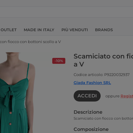
OUTLET
MADE IN ITALY
PIÙ VENDUTI
BRANDS
on fiocco con bottoni scollo a V
Scamiciato con fi
-10%
a V
Codice articolo: P9220032937
Giada Fashion SRL
ACCEDI
oppure
Regist
Descrizione
Scamiciato con fiocco con bottoni
Composizione