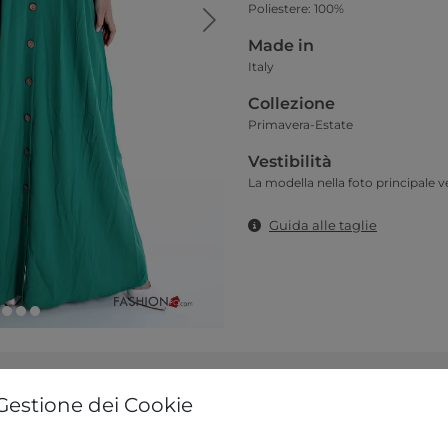
Poliestere: 100%
Made in
Italy
Collezione
Primavera-Estate
Vestibilità
La modella nella foto principale ve
Guida alle taglie
Gestione dei Cookie
liere tra quelli sottostanti