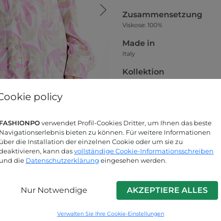
Zusammensetzung
Viskose: 100%
Made in
Italy
Kollektion
Herbst-Winter
Cookie policy
Kleidsamkeit
Das Model auf dem Hauptfoto trä
FASHIONPO
verwendet Profil-Cookies Dritter, um Ihnen das beste
Größentabelle
Navigationserlebnis bieten zu können. Für weitere Informationen
über die Installation der einzelnen Cookie oder um sie zu
deaktivieren, kann das
vollständige Cookie-Informationsschreiben
und die
Datenschutzerklärung
eingesehen werden.
Nur Notwendige
AKZEPTIERE ALLES
Suchen Sie nach Antworten?
Verwalten Sie Ihre Cookie-Einstellungen