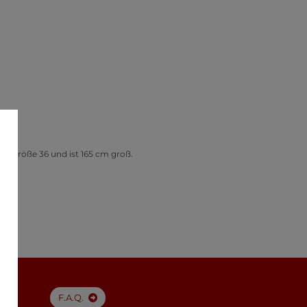
gt Größe 36 und ist 165 cm groß.
F.A.Q.