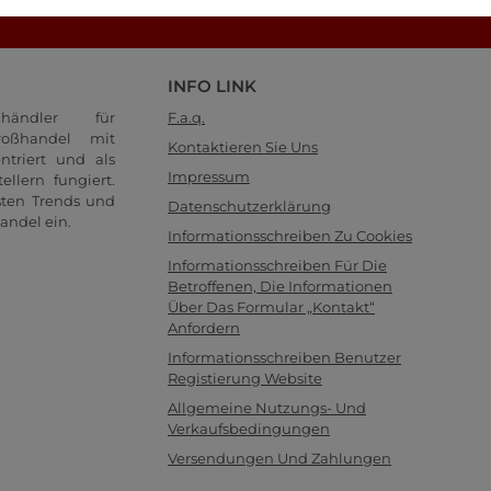
Schauen Sie sich unsere FAQ-Seite an!
INFO LINK
händler für
F.a.q.
oßhandel mit
Kontaktieren Sie Uns
ntriert und als
Impressum
llern fungiert.
sten Trends und
Datenschutzerklärung
andel ein.
Informationsschreiben Zu Cookies
Informationsschreiben Für Die
Betroffenen, Die Informationen
Über Das Formular „Kontakt“
Anfordern
Informationsschreiben Benutzer
Registierung Website
Allgemeine Nutzungs- Und
Verkaufsbedingungen
Versendungen Und Zahlungen