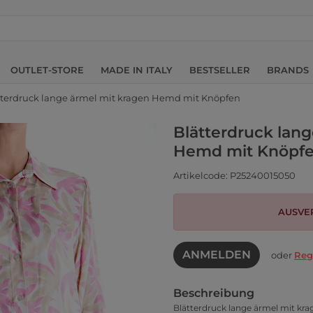
OUTLET-STORE
MADE IN ITALY
BESTSELLER
BRANDS
tterdruck lange ärmel mit kragen Hemd mit Knöpfen
Blätterdruck lan
Hemd mit Knöpf
Artikelcode: P25240015050
AUSVE
ANMELDEN
oder
Reg
Beschreibung
Blätterdruck lange ärmel mit k