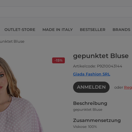
OUTLET-STORE
MADE IN ITALY
BESTSELLER
BRANDS
unktet Bluse
gepunktet Bluse
-15%
Artikelcode: P9210043144
Giada Fashion SRL
ANMELDEN
oder
Reg
Beschreibung
gepunktet Bluse
Zusammensetzung
Viskose: 100%