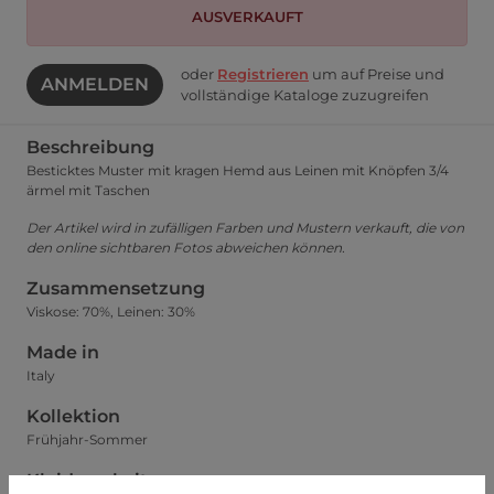
AUSVERKAUFT
oder
Registrieren
um auf Preise und
ANMELDEN
vollständige Kataloge zuzugreifen
Beschreibung
Besticktes Muster mit kragen Hemd aus Leinen mit Knöpfen 3/4
ärmel mit Taschen
Der Artikel wird in zufälligen Farben und Mustern verkauft, die von
den online sichtbaren Fotos abweichen können.
Zusammensetzung
Viskose: 70%, Leinen: 30%
Made in
Italy
Kollektion
Frühjahr-Sommer
Kleidsamkeit