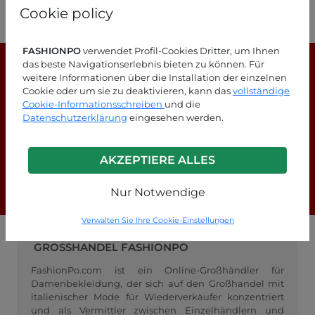
Das Model auf dem Hauptfoto trägt Größe 36 und ist 165 cm groß.
Cookie policy
Größentabelle
FASHIONPO
verwendet Profil-Cookies Dritter, um Ihnen
das beste Navigationserlebnis bieten zu können. Für
weitere Informationen über die Installation der einzelnen
Cookie oder um sie zu deaktivieren, kann das
vollständige
Cookie-Informationsschreiben
und die
Datenschutzerklärung
eingesehen werden.
Suchen Sie nach Antworten?
Schauen Sie sich unsere FAQ-Seite an!
AKZEPTIERE ALLES
F.A.Q.
Nur Notwendige
Verwalten Sie Ihre Cookie-Einstellungen
GROSSHANDEL FASHIONPO
FashionPo.com ist ein Online-Großhändler für
Damenbekleidung, der sich auf den Großhandel mit
italienischer Mode für Wiederverkäufer konzentriert
und als Vermittler zwischen Einzelhändlern und