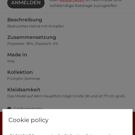
ANMELDEN
vollständige Kataloge zuzugreifen
Beschreibung
Bedrucktes Hemd mit Knöpfen
Zusammensetzung
Polyester: 95%, Elastisch: 5%
Made in
Italy
Kollektion
Frühjahr-Sommer
Kleidsamkeit
Das Model auf dem Hauptfoto trägt Größe 38 und ist 171 cm groß.
Größentabelle
Cookie policy