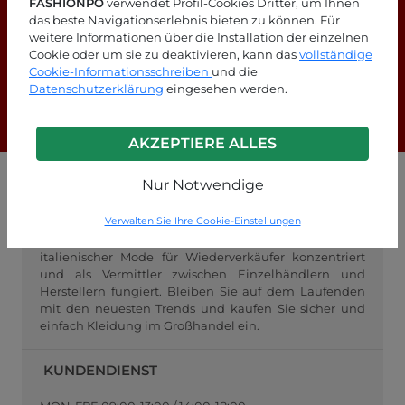
FASHIONPO
verwendet Profil-Cookies Dritter, um Ihnen
das beste Navigationserlebnis bieten zu können. Für
weitere Informationen über die Installation der einzelnen
Suchen Sie nach Antworten?
Cookie oder um sie zu deaktivieren, kann das
vollständige
Schauen Sie sich unsere FAQ-Seite an!
Cookie-Informationsschreiben
und die
Datenschutzerklärung
eingesehen werden.
F.A.Q.
AKZEPTIERE ALLES
Nur Notwendige
GROSSHANDEL FASHIONPO
Verwalten Sie Ihre Cookie-Einstellungen
FashionPo.com ist ein Online-Großhändler für
Damenbekleidung, der sich auf den Großhandel mit
italienischer Mode für Wiederverkäufer konzentriert
und als Vermittler zwischen Einzelhändlern und
Herstellern fungiert. Bleiben Sie auf dem Laufenden
mit den neuesten Trends und kaufen Sie sicher und
einfach Kleidung im Großhandel ein.
KUNDENDIENST