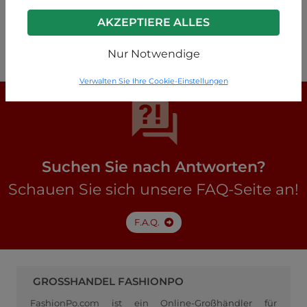
Weiß
AKZEPTIERE ALLES
P18240012208C1
Nur Notwendige
Verwalten Sie Ihre Cookie-Einstellungen
Suchen Sie nach Antworten?
Schauen Sie sich unsere FAQ-Seite an!
F.A.Q.
GROSSHANDEL FASHIONPO
FashionPo.com ist ein Online-Großhändler für