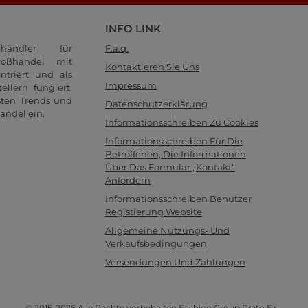
INFO LINK
händler für
F.a.q.
oßhandel mit
Kontaktieren Sie Uns
ntriert und als
Impressum
llern fungiert.
sten Trends und
Datenschutzerklärung
andel ein.
Informationsschreiben Zu Cookies
Informationsschreiben Für Die
Betroffenen, Die Informationen
Über Das Formular „Kontakt“
Anfordern
Informationsschreiben Benutzer
Registierung Website
Allgemeine Nutzungs- Und
Verkaufsbedingungen
Versendungen Und Zahlungen
© 2015-2026 Alle Rechte vorbehalten Fashion Group Prato S.r.l.