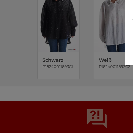
Schwarz
Weiß
P18240011893C1
P18240011893C2