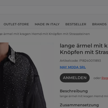
OUTLET-STORE
MADE IN ITALY
BESTSELLER
BRANDS
ge ärmel mit kragen Hemd mit Knöpfen mit Strasssteinen
lange ärmel mit 
Knöpfen mit Stra
Artikelcode: P18240011893
MAY MODA SRL
ANMELDEN
oder
Reg
Beschreibung
lange ärmel mit kragen Hemd mit
Zusammensetzung