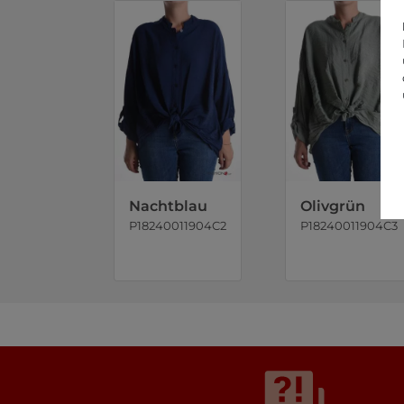
Nachtblau
Olivgrün
P18240011904C2
P18240011904C3