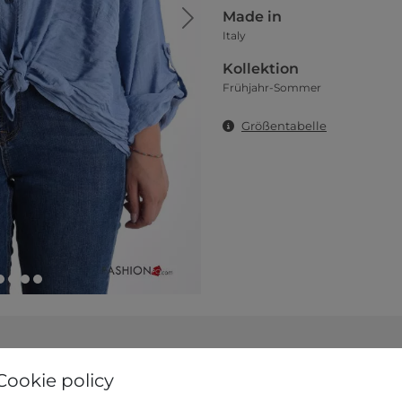
Made in
Italy
Kollektion
Frühjahr-Sommer
Größentabelle
wählen Sie eine der folgenden Farben
Cookie policy