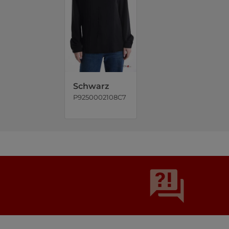
Schwarz
P9250002108C7