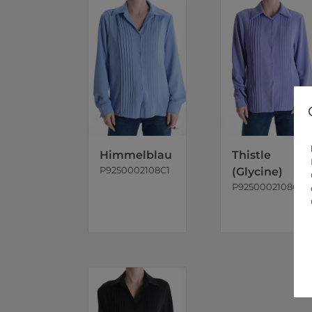
Himmelblau
Thistle
P9250002108C1
(Glycine)
P9250002108C2