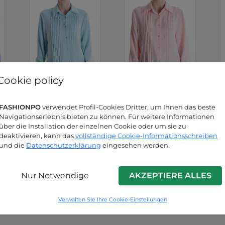
Cookie policy
FASHIONPO
verwendet Profil-Cookies Dritter, um Ihnen das beste
Light Cyan
Rosa
Navigationserlebnis bieten zu können. Für weitere Informationen
P9250002108C4
(Zuckerpapi
über die Installation der einzelnen Cookie oder um sie zu
er)
deaktivieren, kann das
vollständige Cookie-Informationsschreiben
und die
Datenschutzerklärung
eingesehen werden.
P9250002108C3
Nur Notwendige
AKZEPTIERE ALLES
Verwalten Sie Ihre Cookie-Einstellungen