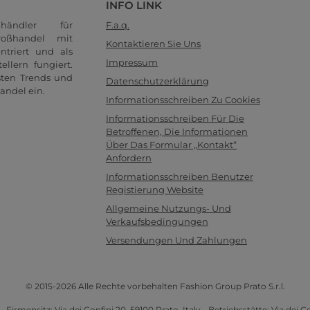
INFO LINK
händler für
F.a.q.
oßhandel mit
Kontaktieren Sie Uns
ntriert und als
Impressum
llern fungiert.
sten Trends und
Datenschutzerklärung
andel ein.
Informationsschreiben Zu Cookies
Informationsschreiben Für Die
Betroffenen, Die Informationen
Über Das Formular „Kontakt“
Anfordern
Informationsschreiben Benutzer
Registierung Website
Allgemeine Nutzungs- Und
Verkaufsbedingungen
Versendungen Und Zahlungen
© 2015-2026 Alle Rechte vorbehalten Fashion Group Prato S.r.l.
- Firmensitz: Via dei Confini 20, 59100 Prato, Italy - Betriebsstätte: Via dei Co