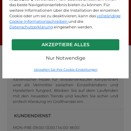
das beste Navigationserlebnis bieten zu können. Für
Suchen Sie nach Antworten?
weitere Informationen über die Installation der einzelnen
Cookie oder um sie zu deaktivieren, kann das
vollständige
Schauen Sie sich unsere FAQ-Seite an!
Cookie-Informationsschreiben
und die
Datenschutzerklärung
eingesehen werden.
F.A.Q.
AKZEPTIERE ALLES
Nur Notwendige
GROSSHANDEL FASHIONPO
FashionPo.com ist ein Online-Großhändler für
Verwalten Sie Ihre Cookie-Einstellungen
Damenbekleidung, der sich auf den Großhandel mit
italienischer Mode für Wiederverkäufer konzentriert
und als Vermittler zwischen Einzelhändlern und
Herstellern fungiert. Bleiben Sie auf dem Laufenden
mit den neuesten Trends und kaufen Sie sicher und
einfach Kleidung im Großhandel ein.
KUNDENDIENST
MON-FRE 09:00-13:00 / 14:00-18:00