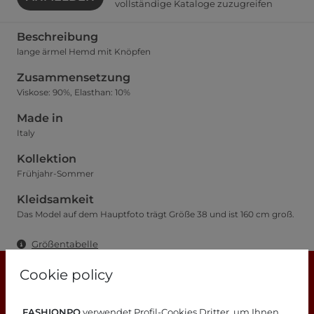
vollständige Kataloge zuzugreifen
Beschreibung
lange ärmel Hemd mit Knöpfen
Zusammensetzung
Viskose: 90%, Elasthan: 10%
Made in
Italy
Kollektion
Frühjahr-Sommer
Kleidsamkeit
Das Model auf dem Hauptfoto trägt Größe 38 und ist 160 cm groß.
Größentabelle
Cookie policy
FASHIONPO
verwendet Profil-Cookies Dritter, um Ihnen