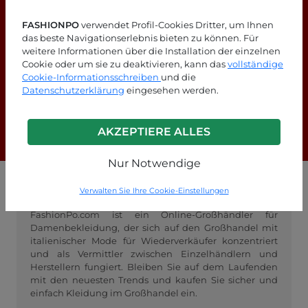
FASHIONPO
verwendet Profil-Cookies Dritter, um Ihnen
das beste Navigationserlebnis bieten zu können. Für
weitere Informationen über die Installation der einzelnen
Cookie oder um sie zu deaktivieren, kann das
vollständige
Suchen Sie nach Antworten?
Cookie-Informationsschreiben
und die
Datenschutzerklärung
eingesehen werden.
Schauen Sie sich unsere FAQ-Seite an!
AKZEPTIERE ALLES
F.A.Q.
Nur Notwendige
GROSSHANDEL FASHIONPO
Verwalten Sie Ihre Cookie-Einstellungen
FashionPo.com ist ein Online-Großhändler für
Damenbekleidung, der sich auf den Großhandel mit
italienischer Mode für Wiederverkäufer konzentriert
und als Vermittler zwischen Einzelhändlern und
Herstellern fungiert. Bleiben Sie auf dem Laufenden
mit den neuesten Trends und kaufen Sie sicher und
einfach Kleidung im Großhandel ein.