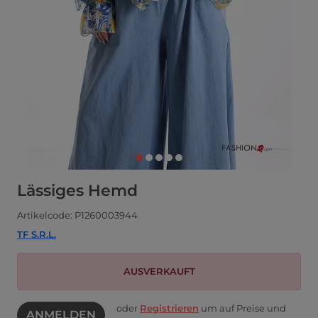
Lässiges Hemd
Artikelcode: P1260003944
TF S.R.L.
AUSVERKAUFT
oder
Registrieren
um auf Preise und
ANMELDEN