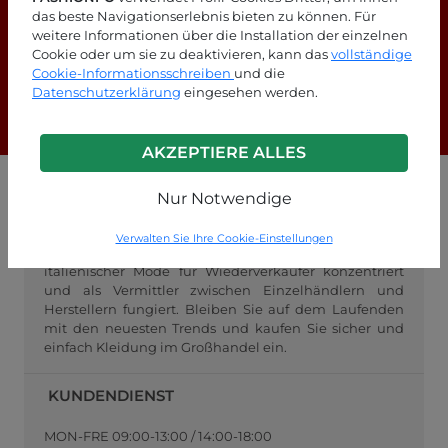
das beste Navigationserlebnis bieten zu können. Für
Suchen Sie nach Antworten?
weitere Informationen über die Installation der einzelnen
Cookie oder um sie zu deaktivieren, kann das
vollständige
Schauen Sie sich unsere FAQ-Seite an!
Cookie-Informationsschreiben
und die
Datenschutzerklärung
eingesehen werden.
F.A.Q.
AKZEPTIERE ALLES
Nur Notwendige
GROSSHANDEL FASHIONPO
FashionPo.com ist ein Online-Großhändler für
Verwalten Sie Ihre Cookie-Einstellungen
Damenbekleidung, der sich auf den Großhandel mit
italienischer Mode für Wiederverkäufer konzentriert
und als Vermittler zwischen Einzelhändlern und
Herstellern fungiert. Bleiben Sie auf dem Laufenden
mit den neuesten Trends und kaufen Sie sicher und
einfach Kleidung im Großhandel ein.
KUNDENDIENST
MON-FRE 09:00-13:00 / 14:00-18:00