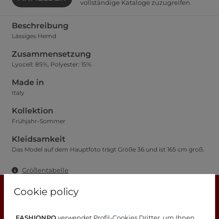
vollständige Kataloge zuzugreifen
Beschreibung
Lässiges Hemd
Zusammensetzung
Lyocell: 85%, Polyester: 15%
Made in
Italy
Kollektion
Frühjahr-Sommer
Kleidsamkeit
Das Model auf dem Hauptfoto trägt Größe 36 und ist 165 cm groß.
Größentabelle
Cookie policy
FASHIONPO
verwendet Profil-Cookies Dritter, um Ihnen