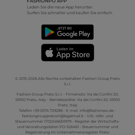
FASHIONPO APP
Laden Sie die neue App herunter.
Surfen Sie schneller und kaufen Sie einfach.
© 2015-2026 Alle Rechte vorbehalten Fashion Group Prato
S.r.l.
Fashion Group Prato S.r.l. - Firmensitz: Via dei Confini 20,
59100 Prato, Italy - Betriebsstätte: Via dei Confini 20, 59100
Prato, Italy
Telefon +39 0574 729286 - E-mail. info@fashionpo.de -
fashiongrouppratosrl@legalmail.it - USt.-IdNr. und
Steuernummer IT02346630979 - Register der Wirtschafts-
und Verwaltungsdaten PO-526461 - Steuernummer und
Registrierung im Unternehmensregister Prato: