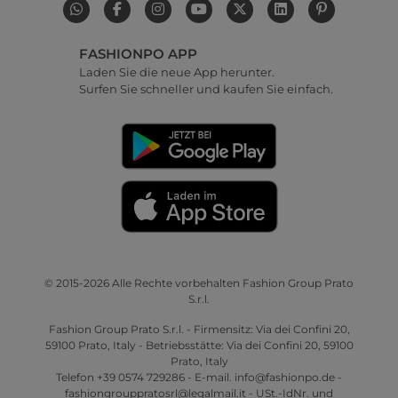
FASHIONPO APP
Laden Sie die neue App herunter.
Surfen Sie schneller und kaufen Sie einfach.
© 2015-2026 Alle Rechte vorbehalten Fashion Group Prato
S.r.l.
Fashion Group Prato S.r.l. - Firmensitz: Via dei Confini 20,
59100 Prato, Italy - Betriebsstätte: Via dei Confini 20, 59100
Prato, Italy
Telefon +39 0574 729286 - E-mail. info@fashionpo.de -
fashiongrouppratosrl@legalmail.it - USt.-IdNr. und