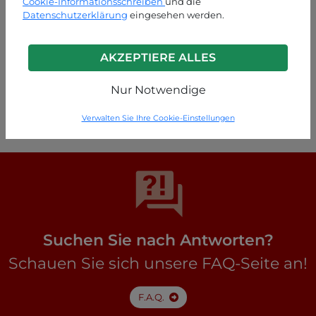
Cookie-Informationsschreiben
und die
Datenschutzerklärung
eingesehen werden.
AKZEPTIERE ALLES
Schwarz
Nur Notwendige
P49240016082C2
Verwalten Sie Ihre Cookie-Einstellungen
Suchen Sie nach Antworten?
Schauen Sie sich unsere FAQ-Seite an!
F.A.Q.