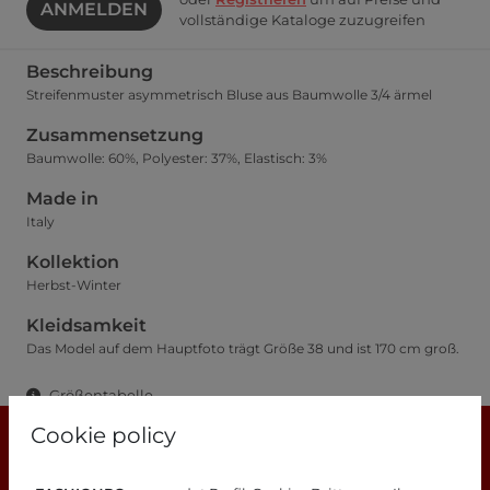
ANMELDEN
vollständige Kataloge zuzugreifen
Beschreibung
Streifenmuster asymmetrisch Bluse aus Baumwolle 3/4 ärmel
Zusammensetzung
Baumwolle: 60%, Polyester: 37%, Elastisch: 3%
Made in
Italy
Kollektion
Herbst-Winter
Kleidsamkeit
Das Model auf dem Hauptfoto trägt Größe 38 und ist 170 cm groß.
Größentabelle
Cookie policy