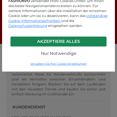
FASHIONPO
verwendet Profil-Cookies Dritter, um Ihnen
das beste Navigationserlebnis bieten zu können. Für
weitere Informationen über die Installation der einzelnen
Suchen Sie nach Antworten?
Cookie oder um sie zu deaktivieren, kann das
vollständige
Schauen Sie sich unsere FAQ-Seite an!
Cookie-Informationsschreiben
und die
Datenschutzerklärung
eingesehen werden.
F.A.Q.
AKZEPTIERE ALLES
Nur Notwendige
GROSSHANDEL FASHIONPO
Verwalten Sie Ihre Cookie-Einstellungen
FashionPo.com ist ein Online-Großhändler für
Damenbekleidung, der sich auf den Großhandel mit
italienischer Mode für Wiederverkäufer konzentriert
und als Vermittler zwischen Einzelhändlern und
Herstellern fungiert. Bleiben Sie auf dem Laufenden
mit den neuesten Trends und kaufen Sie sicher und
einfach Kleidung im Großhandel ein.
KUNDENDIENST