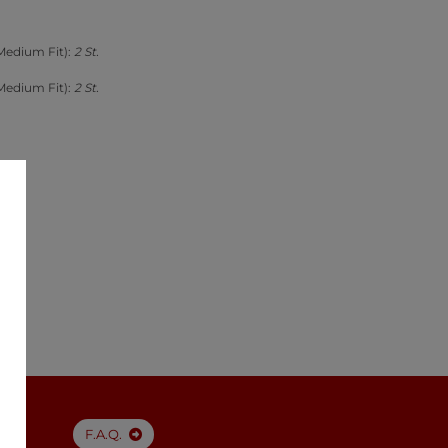
Medium Fit):
2 St.
Medium Fit):
2 St.
F.A.Q.