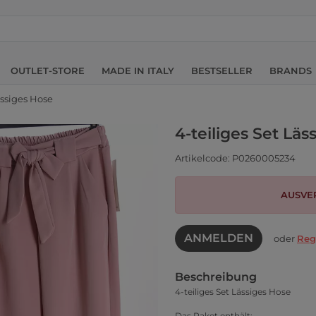
OUTLET-STORE
MADE IN ITALY
BESTSELLER
BRANDS
ässiges Hose
4-teiliges Set Läs
Artikelcode: P0260005234
AUSVE
ANMELDEN
oder
Reg
Beschreibung
4-teiliges Set Lässiges Hose
Das Paket enthält: