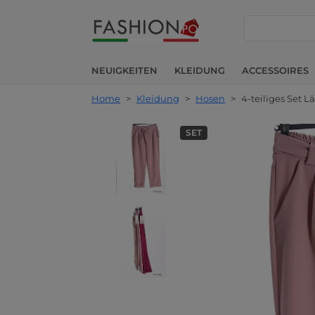
suche
NEUIGKEITEN
KLEIDUNG
ACCESSOIRES
Home
>
Kleidung
>
Hosen
>
4-teiliges Set L
SET