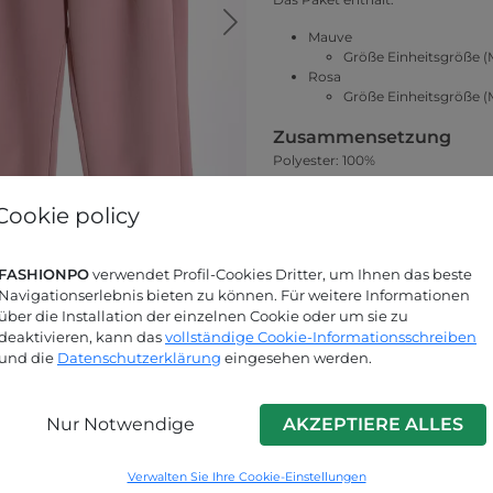
Mauve
Größe Einheitsgröße (
Rosa
Größe Einheitsgröße (
Zusammensetzung
Polyester: 100%
Made in
Cookie policy
Italy
Kollektion
FASHIONPO
verwendet Profil-Cookies Dritter, um Ihnen das beste
Frühjahr-Sommer
Navigationserlebnis bieten zu können. Für weitere Informationen
über die Installation der einzelnen Cookie oder um sie zu
Größentabelle
deaktivieren, kann das
vollständige Cookie-Informationsschreiben
und die
Datenschutzerklärung
eingesehen werden.
Nur Notwendige
AKZEPTIERE ALLES
Suchen Sie nach Antworten?
Verwalten Sie Ihre Cookie-Einstellungen