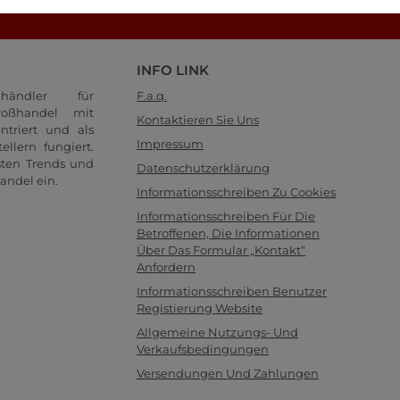
Schauen Sie sich unsere FAQ-Seite an!
INFO LINK
händler für
F.a.q.
oßhandel mit
Kontaktieren Sie Uns
ntriert und als
Impressum
llern fungiert.
sten Trends und
Datenschutzerklärung
andel ein.
Informationsschreiben Zu Cookies
Informationsschreiben Für Die
Betroffenen, Die Informationen
Über Das Formular „Kontakt“
Anfordern
Informationsschreiben Benutzer
Registierung Website
Allgemeine Nutzungs- Und
Verkaufsbedingungen
Versendungen Und Zahlungen