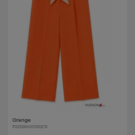
Orange
P223260001922C9