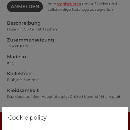
oder
Registrieren
um auf Preise und
ANMELDEN
vollständige Kataloge zuzugreifen
Beschreibung
Hose mit Gürtel mit Taschen
Zusammensetzung
Tencel: 100%
Made in
Italy
Kollektion
Frühjahr-Sommer
Kleidsamkeit
Das Model auf dem Hauptfoto trägt Größe 36 und ist 165 cm groß.
Größentabelle
Cookie policy