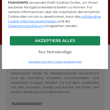
FASHIONPO
verwendet Profil-Cookies Dritter, um Ihnen
das beste Navigationserlebnis bieten zu können. Für
weitere Informationen über die Installation der einzelnen
Suchen Sie nach Antworten?
Cookie oder um sie zu deaktivieren, kann das
vollständige
Cookie-Informationsschreiben
und die
Schauen Sie sich unsere FAQ-Seite an!
Datenschutzerklärung
eingesehen werden.
F.A.Q.
AKZEPTIERE ALLES
Nur Notwendige
GROSSHANDEL FASHIONPO
Verwalten Sie Ihre Cookie-Einstellungen
FashionPo.com ist ein Online-Großhändler für
Damenbekleidung, der sich auf den Großhandel mit
italienischer Mode für Wiederverkäufer konzentriert
und als Vermittler zwischen Einzelhändlern und
Herstellern fungiert. Bleiben Sie auf dem Laufenden
mit den neuesten Trends und kaufen Sie sicher und
einfach Kleidung im Großhandel ein.
KUNDENDIENST