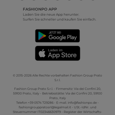
FASHIONPO APP
Laden Sie die neue App herunter.
Surfen Sie schneller und kaufen Sie einfach.
© 2015-2026 Alle Rechte vorbehalten Fashion Group Prato
S.r.l.
Fashion Group Prato S.r.l. - Firmensitz: Via dei Confini 20,
59100 Prato, Italy - Betriebsstätte: Via dei Confini 20, 59100
Prato, Italy
Telefon +39 0574 729286 - E-mail. info@fashionpo.de -
fashiongrouppratosrl@legalmail.it - USt.-IdNr. und
Steuernummer IT02346630979 - Register der Wirtschafts-