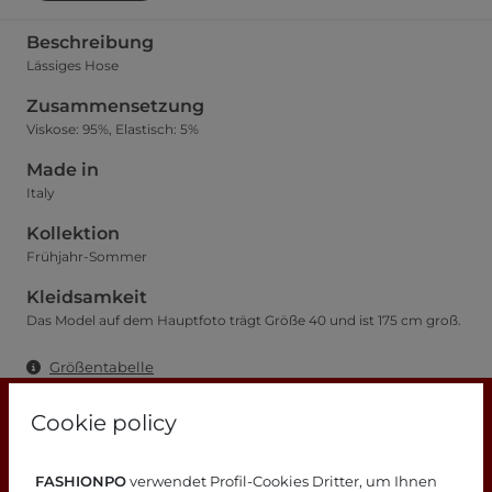
Beschreibung
Lässiges Hose
Zusammensetzung
Viskose: 95%, Elastisch: 5%
Made in
Italy
Kollektion
Frühjahr-Sommer
Kleidsamkeit
Das Model auf dem Hauptfoto trägt Größe 40 und ist 175 cm groß.
Größentabelle
Cookie policy
FASHIONPO
verwendet Profil-Cookies Dritter, um Ihnen