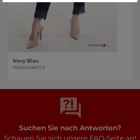
Navy Blau
P9230010667C3
Suchen Sie nach Antworten?
Schauen Sie sich unsere FAQ-Seite an!