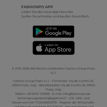
FASHIONPO APP
Laden Sie die neue App herunter.
Surfen Sie schneller und kaufen Sie einfach.
© 2015-2026 Alle Rechte vorbehalten Fashion Group Prato
S.r.l.
Fashion Group Prato S.r.l. - Firmensitz: Via dei Confini 20,
59100 Prato, Italy - Betriebsstätte: Via dei Confini 20, 59100
Prato, Italy
Telefon +39 0574 729286 - E-mail. info@fashionpo.de -
fashiongrouppratosrl@legalmail.it - USt.-IdNr. und
Steuernummer IT02346630979 - Register der Wirtschafts-
und Verwaltungsdaten PO-526461 - Steuernummer und