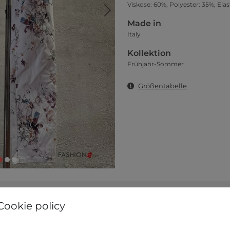
Viskose: 60%, Polyester: 35%, Elas
Made in
Italy
Kollektion
Frühjahr-Sommer
Größentabelle
Cookie policy