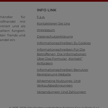
INFO LINK
händler für
F.a.q.
oßhandel mit
Kontaktieren Sie Uns
ntriert und als
Impressum
llern fungiert.
sten Trends und
Datenschutzerklärung
andel ein.
Informationsschreiben Zu Cookies
Informationsschreiben Für Die
Betroffenen, Die Informationen
Über Das Formular „Kontakt“
Anfordern
Informationsschreiben Benutzer
Registierung Website
Allgemeine Nutzungs- Und
Verkaufsbedingungen
Versendungen Und Zahlungen
© 2015-2026 Alle Rechte vorbehalten Fashion Group Prato S.r.l.