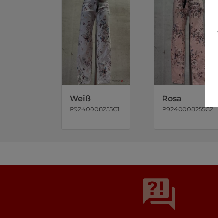
Weiß
Rosa
P9240008255C1
P9240008255C2