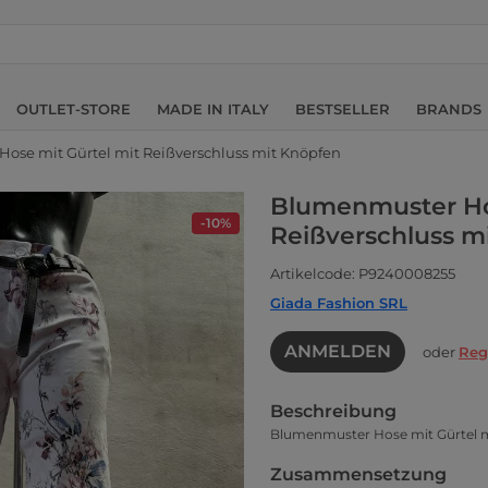
OUTLET-STORE
MADE IN ITALY
BESTSELLER
BRANDS
ose mit Gürtel mit Reißverschluss mit Knöpfen
Blumenmuster Hos
-10%
Reißverschluss m
Artikelcode: P9240008255
Giada Fashion SRL
ANMELDEN
oder
Reg
Beschreibung
Blumenmuster Hose mit Gürtel m
Zusammensetzung