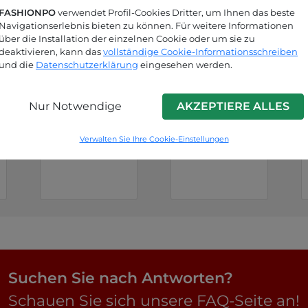
FASHIONPO
verwendet Profil-Cookies Dritter, um Ihnen das beste
Navigationserlebnis bieten zu können. Für weitere Informationen
über die Installation der einzelnen Cookie oder um sie zu
deaktivieren, kann das
vollständige Cookie-Informationsschreiben
und die
Datenschutzerklärung
eingesehen werden.
Nur Notwendige
AKZEPTIERE ALLES
Weiß
Fuchsinrot
Verwalten Sie Ihre Cookie-Einstellungen
P9240010557C3
P9240010557C4
Suchen Sie nach Antworten?
Schauen Sie sich unsere FAQ-Seite an!