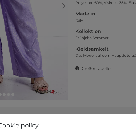
Polyester: 60%, Viskose: 35%, Ela
Made in
Italy
Kollektion
Frühjahr-Sommer
Kleidsamkeit
Das Model auf dem Hauptfoto träg
Größentabelle
Cookie policy