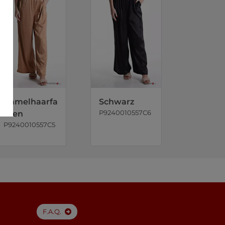
Kamelhaarfa
Schwarz
P9240010557C6
rben
P9240010557C5
F.A.Q.