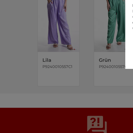
Lila
Grün
P9240010557C1
P9240010557C2