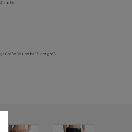
sthan: 5%
t Größe 38 und ist 171 cm groß.