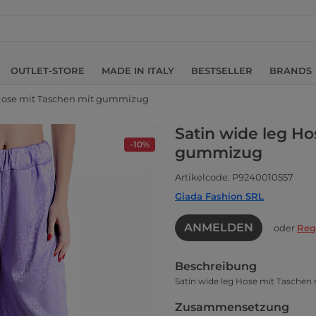
OUTLET-STORE
MADE IN ITALY
BESTSELLER
BRANDS
 Hose mit Taschen mit gummizug
Satin wide leg Ho
-10%
gummizug
Artikelcode: P9240010557
Giada Fashion SRL
ANMELDEN
oder
Reg
Beschreibung
Satin wide leg Hose mit Tasche
Zusammensetzung