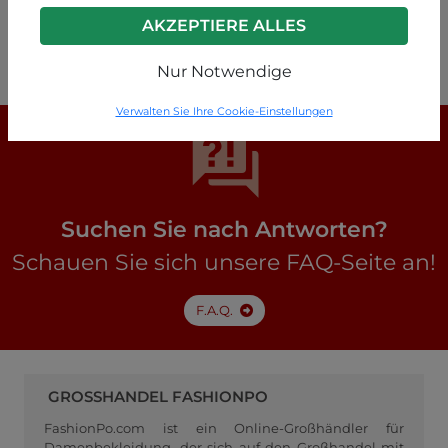
Braun
AKZEPTIERE ALLES
P63240011948C7
Nur Notwendige
Verwalten Sie Ihre Cookie-Einstellungen
Suchen Sie nach Antworten?
Schauen Sie sich unsere FAQ-Seite an!
F.A.Q.
GROSSHANDEL FASHIONPO
FashionPo.com ist ein Online-Großhändler für
Damenbekleidung, der sich auf den Großhandel mit